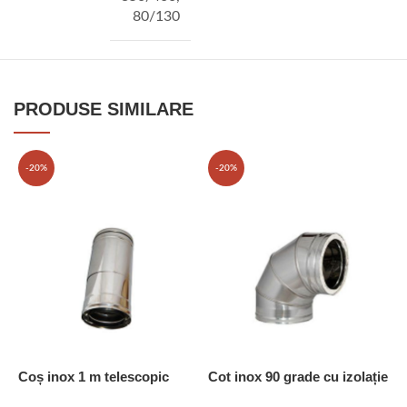
80/130
PRODUSE SIMILARE
-20%
-20%
Coș inox 1 m telescopic
Cot inox 90 grade cu izolație
E
-