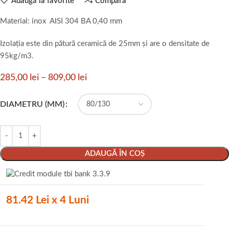
Adaugă la favorite
Compara
Material: inox AISI 304 BA 0,40 mm
Izolația este din pătură ceramică de 25mm și are o densitate de
95kg/m3.
285,00
lei
–
809,00
lei
DIAMETRU (MM)
ADAUGĂ ÎN COȘ
81.42 Lei x 4 Luni