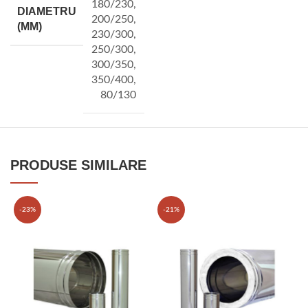
180/230
,
DIAMETRU
200/250
,
(MM)
230/300
,
250/300
,
300/350
,
350/400
,
80/130
PRODUSE SIMILARE
-23%
-21%