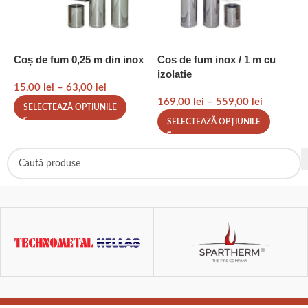
Coș de fum 0,25 m din inox
Cos de fum inox / 1 m cu
C
izolatie
15,00
lei
–
63,00
lei
2
169,00
lei
–
559,00
lei
SELECTEAZĂ OPȚIUNILE
SELECTEAZĂ OPȚIUNILE