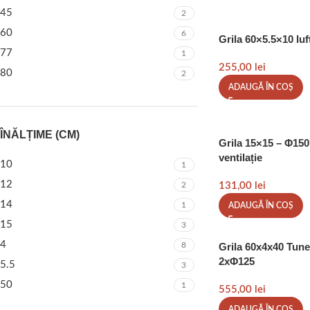
45
2
60
6
Grila 60×5.5×10 luf
77
1
255,00
lei
80
2
ADAUGĂ ÎN COȘ
ÎNĂLȚIME (CM)
Grila 15×15 – Φ150
ventilație
10
1
12
2
131,00
lei
14
1
ADAUGĂ ÎN COȘ
15
3
4
8
Grila 60x4x40 Tune
2xΦ125
5.5
3
50
1
555,00
lei
ADAUGĂ ÎN COȘ