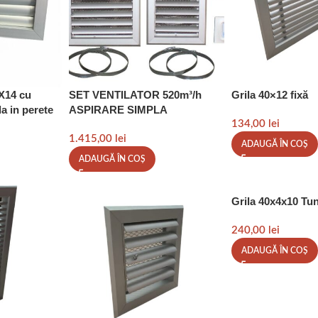
4X14 cu
SET VENTILATOR 520m³/h
Grila 40×12 fixă
a in perete
ASPIRARE SIMPLA
134,00
lei
1.415,00
lei
ADAUGĂ ÎN COȘ
ADAUGĂ ÎN COȘ
Grila 40x4x10 Tun
240,00
lei
ADAUGĂ ÎN COȘ