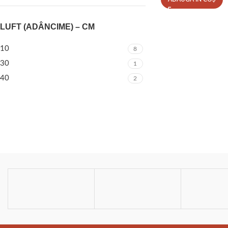
LUFT (ADÂNCIME) – CM
10
8
30
1
40
2