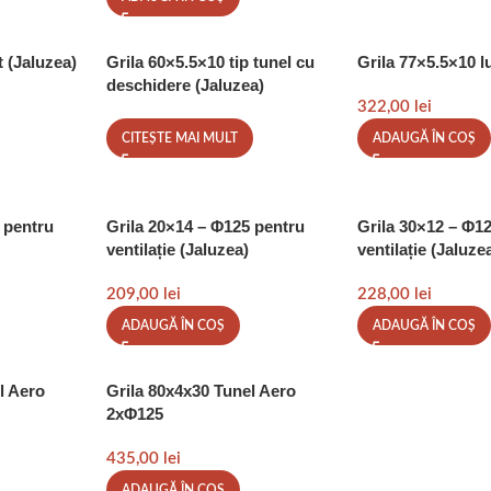
t (Jaluzea)
Grila 60×5.5×10 tip tunel cu
Grila 77×5.5×10 lu
deschidere (Jaluzea)
322,00
lei
CITEȘTE MAI MULT
ADAUGĂ ÎN COȘ
 pentru
Grila 20×14 – Φ125 pentru
Grila 30×12 – Φ1
ventilație (Jaluzea)
ventilație (Jaluze
209,00
lei
228,00
lei
ADAUGĂ ÎN COȘ
ADAUGĂ ÎN COȘ
l Aero
Grila 80x4x30 Tunel Aero
2xΦ125
435,00
lei
ADAUGĂ ÎN COȘ