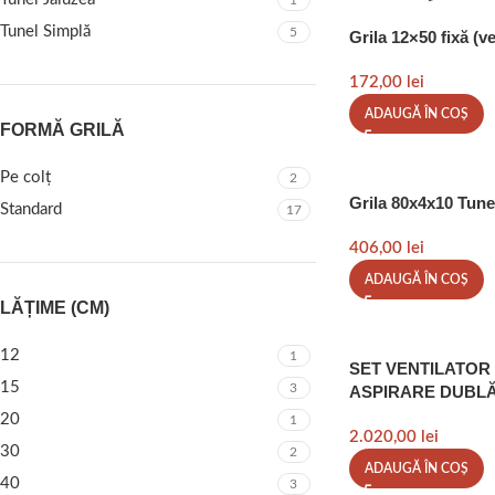
1
Tunel Simplă
5
Grila 12×50 fixă (ve
172,00
lei
ADAUGĂ ÎN COȘ
FORMĂ GRILĂ
Pe colț
2
Grila 80x4x10 Tune
Standard
17
406,00
lei
ADAUGĂ ÎN COȘ
LĂȚIME (CM)
12
1
SET VENTILATOR 7
15
3
ASPIRARE DUBL
20
1
2.020,00
lei
30
2
ADAUGĂ ÎN COȘ
40
3