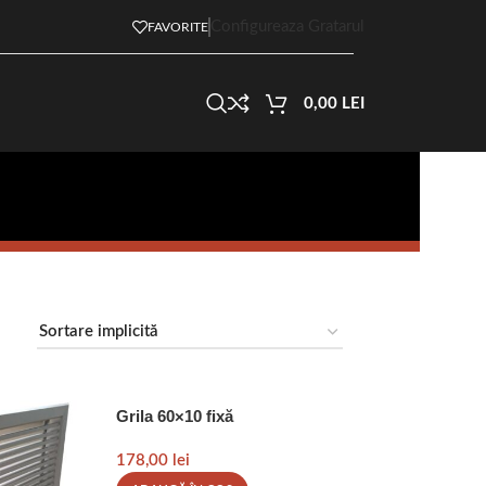
Configureaza Gratarul
FAVORITE
0,00
LEI
Grila 60×10 fixă
178,00
lei