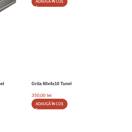
ADAUGĂ ÎN COȘ
el
Grila 60x4x10 Tunel
350,00
lei
ADAUGĂ ÎN COȘ