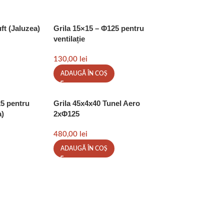
ft (Jaluzea)
Grila 15×15 – Φ125 pentru
ventilație
130,00
lei
ADAUGĂ ÎN COȘ
25 pentru
Grila 45x4x40 Tunel Aero
a)
2xΦ125
480,00
lei
ADAUGĂ ÎN COȘ