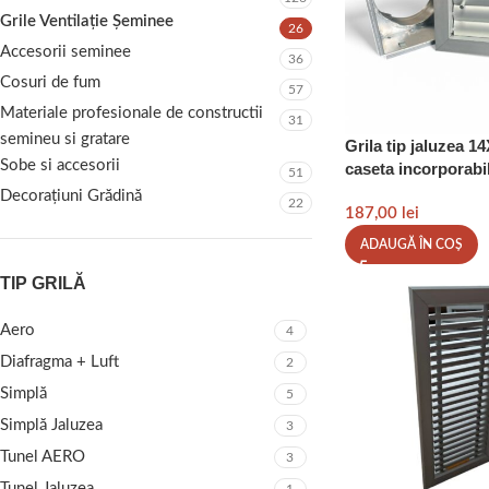
Grile Ventilație Șeminee
26
Accesorii seminee
36
Cosuri de fum
57
Materiale profesionale de constructii
31
semineu si gratare
Grila tip jaluzea 1
Sobe si accesorii
caseta incorporabil
51
Decorațiuni Grădină
22
187,00
lei
ADAUGĂ ÎN COȘ
TIP GRILĂ
Aero
4
Diafragma + Luft
2
Simplă
5
Simplă Jaluzea
3
Tunel AERO
3
Tunel Jaluzea