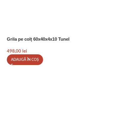
Grila pe colț 60x40x4x10 Tunel
498,00
lei
ADAUGĂ ÎN COȘ
Grila 15×15 – Φ150
131,00
lei