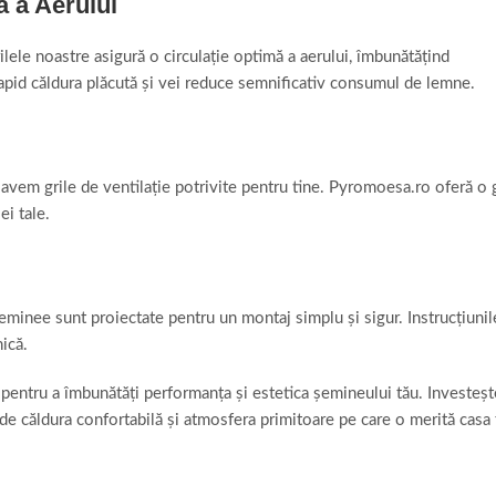
ă a Aerului
lele noastre asigură o circulație optimă a aerului, îmbunătățind
i rapid căldura plăcută și vei reduce semnificativ consumul de lemne.
avem grile de ventilație potrivite pentru tine. Pyromoesa.ro oferă o g
ei tale.
 șeminee sunt proiectate pentru un montaj simplu și sigur. Instrucțiunil
nică.
pentru a îmbunătăți performanța și estetica șemineului tău. Investește 
e căldura confortabilă și atmosfera primitoare pe care o merită casa 