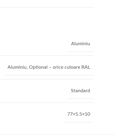
Aluminiu
Aluminiu
,
Optional – orice culoare RAL
Standard
77×5.5×10