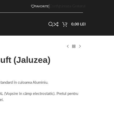
Configureaza Gratarul
FAVORITE
0,00
LEI
uft (Jaluzea)
 standard în culoarea Aluminiu.
AL (Vopsire în câmp electrostatic). Pretul pentru
ei.