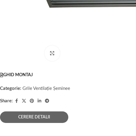
Faceți click pentru a mări
GHID MONTAJ
Categorie:
Grile Ventilație Șeminee
Share:
CERERE DETALII