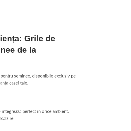
iența: Grile de
inee de la
e pentru șeminee, disponibile exclusiv pe
anța casei tale.
 integrează perfect în orice ambient.
ncălzire.