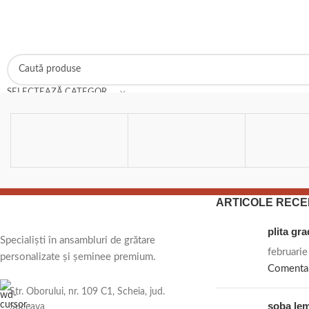
SELECTEAZĂ CATEGORIA
ARTICOLE RECE
plita gr
Specialiști în ansambluri de grătare
februari
personalizate și șeminee premium.
Comenta
Str. Oborului, nr. 109 C1, Scheia, jud.
soba le
Suceava