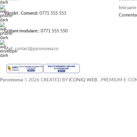
februari
Vânzări . Comenzi:
0771 555 551
Comenta
Grătare modulare::
0771 555 550
Mail: contact@pyromoesa.ro
Pyromoesa
2026 CREATED BY
ICONIQ WEB
. PREMIUM E-CO