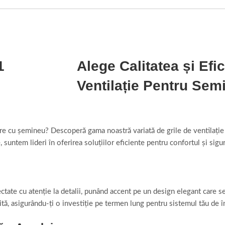
Alege Calitatea și Efic
Ventilație Pentru Sem
lzire cu șemineu? Descoperă gama noastră variată de grile de ventilați
untem lideri în oferirea soluțiilor eficiente pentru confortul și sigur
tate cu atenție la detalii, punând accent pe un design elegant care se
rită, asigurându-ți o investiție pe termen lung pentru sistemul tău de î