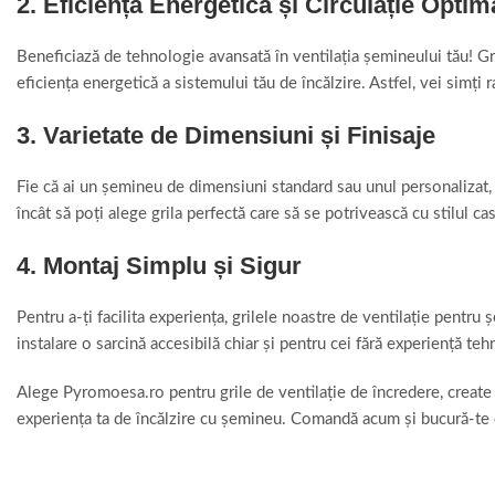
2. Eficiență Energetică și Circulație Optim
Beneficiază de tehnologie avansată în ventilația șemineului tău! Gri
eficiența energetică a sistemului tău de încălzire. Astfel, vei simț
3. Varietate de Dimensiuni și Finisaje
Fie că ai un șemineu de dimensiuni standard sau unul personalizat, 
încât să poți alege grila perfectă care să se potrivească cu stilul cas
4. Montaj Simplu și Sigur
Pentru a-ți facilita experiența, grilele noastre de ventilație pentru
instalare o sarcină accesibilă chiar și pentru cei fără experiență teh
Alege Pyromoesa.ro pentru grile de ventilație de încredere, create 
experiența ta de încălzire cu șemineu. Comandă acum și bucură-te d