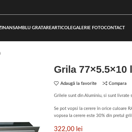
ZIN
ANSAMBLU GRATARE
ARTICOLE
GALERIE FOTO
CONTACT
)
Grila 77×5.5×10 l
Adaugă la favorite
Compara
Grilele sunt din Aluminiu, si sunt livrate
Se pot vopsi la cerere în orice culoare R
vopsea la cerere este 30% din pretul gril
322,00
lei