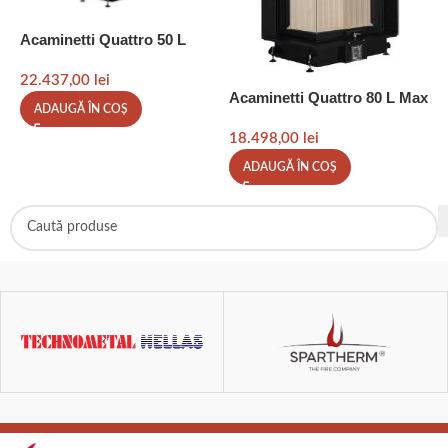
Acaminetti Quattro 50 L
A
22.437,00
lei
2
Acaminetti Quattro 80 L Max
ADAUGĂ ÎN COȘ
18.498,00
lei
ADAUGĂ ÎN COȘ