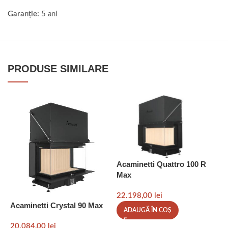
Garanție:
5 ani
PRODUSE SIMILARE
Acaminetti Quattro 100 R
Max
22.198,00
lei
A
Acaminetti Crystal 90 Max
ADAUGĂ ÎN COȘ
2
20.084,00
lei