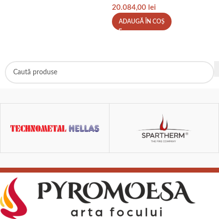
2
20.084,00
lei
ADAUGĂ ÎN COȘ