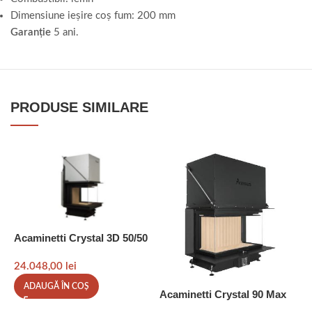
Dimensiune ieșire coș fum: 200 mm
Garanție
5 ani.
PRODUSE SIMILARE
Acaminetti Crystal 3D 50/50
24.048,00
lei
A
ADAUGĂ ÎN COȘ
Acaminetti Crystal 90 Max