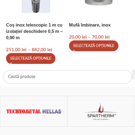
Coș inox telescopic 1 m cu
Mufă îmbinare, inox
S
izolație/ deschidere 0,5 m –
m
0,90 m
20,00
lei
–
70,00
lei
7
SELECTEAZĂ OPȚIUNILE
251,00
lei
–
882,00
lei
SELECTEAZĂ OPȚIUNILE