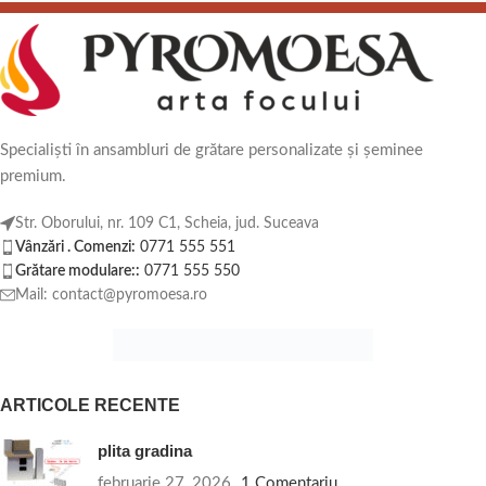
Specialiști în ansambluri de grătare personalizate și șeminee
premium.
Str. Oborului, nr. 109 C1, Scheia, jud. Suceava
Vânzări . Comenzi:
0771 555 551
Grătare modulare::
0771 555 550
Mail: contact@pyromoesa.ro
ARTICOLE RECENTE
plita gradina
februarie 27, 2026
1 Comentariu