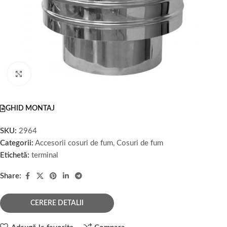
Faceți click pentru a mări
GHID MONTAJ
SKU:
2964
Categorii:
Accesorii cosuri de fum
,
Cosuri de fum
Etichetă:
terminal
Share:
CERERE DETALII