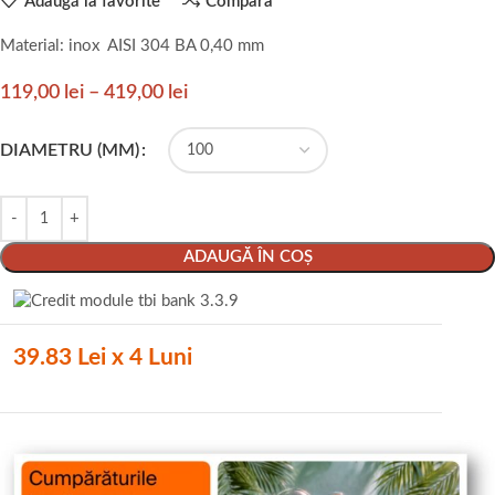
Adaugă la favorite
Compara
Material: inox AISI 304 BA 0,40 mm
119,00
lei
–
419,00
lei
DIAMETRU (MM)
ADAUGĂ ÎN COȘ
39.83 Lei x 4 Luni