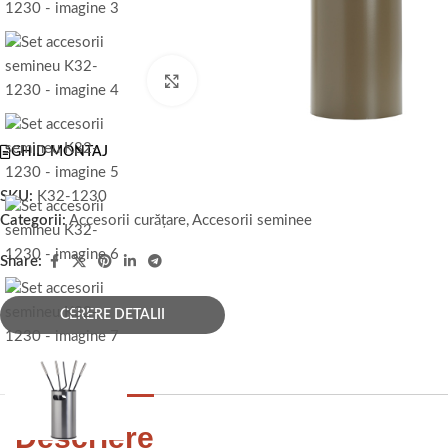
Faceți click pentru a mări
GHID MONTAJ
SKU:
K32-1230
Categorii:
Accesorii curățare
,
Accesorii seminee
Share:
CERERE DETALII
Descriere