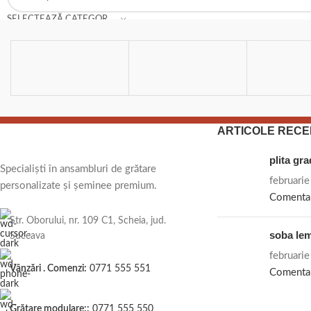
SELECTEAZĂ CATEGORIA
ARTICOLE RECE
plita gr
Specialiști în ansambluri de grătare
februari
personalizate și șeminee premium.
Comenta
Str. Oborului, nr. 109 C1, Scheia, jud.
soba le
Suceava
februari
Vânzări . Comenzi:
0771 555 551
Comenta
Grătare modulare::
0771 555 550