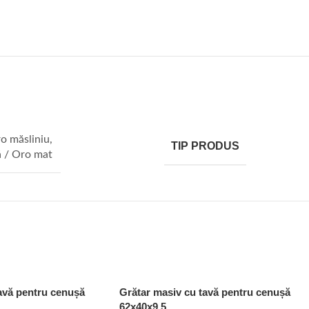
o măsliniu
,
TIP PRODUS
ă / Oro mat
avă pentru cenușă
Grătar masiv cu tavă pentru cenușă
62x40x9,5