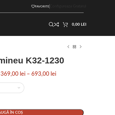
Configureaza Gratarul
FAVORITE
0,00
LEI
emineu K32-1230
369,00
lei
–
693,00
lei
UGĂ ÎN COȘ