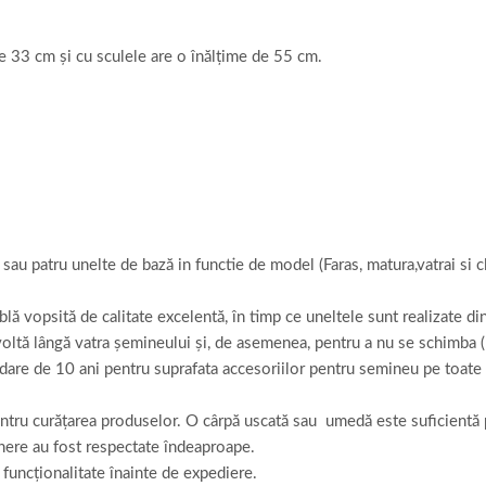
e 33 cm și cu sculele are o înălțime de 55 cm.
 sau patru unelte de bază in functie de model (Faras, matura,vatrai si c
blă vopsită de calitate excelentă, în timp ce uneltele sunt realizate d
zvoltă lângă vatra șemineului și, de asemenea, pentru a nu se schimba (
idare de 10 ani pentru suprafata accesoriilor pentru semineu pe toate
 pentru curățarea produselor. O cârpă uscată sau umedă este suficientă
ținere au fost respectate îndeaproape.
 funcționalitate înainte de expediere.