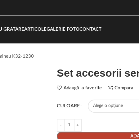
U GRATARE
ARTICOLE
GALERIE FOTO
CONTACT
semineu K32-1230
Set accesorii s
Adaugă la favorite
Compara
CULOARE
ADA