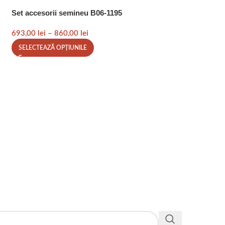
Set accesorii semineu B06-1195
693,00
lei
–
860,00
lei
SELECTEAZĂ OPȚIUNILE
Set accesorii sem
747,00
le
830,00
lei
SELECTEAZĂ OPȚIU