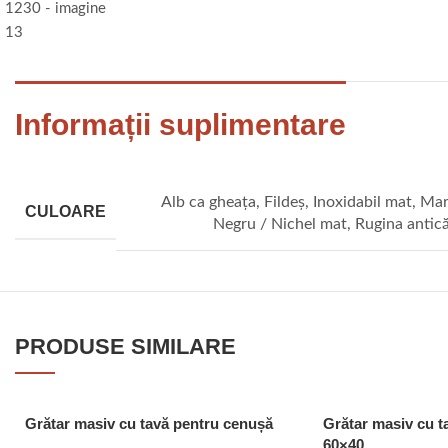
Informații suplimentare
Alb ca gheața
,
Fildeș
,
Inoxidabil mat
,
Mar
CULOARE
Negru / Nichel mat
,
Rugina antic
PRODUSE SIMILARE
Grătar masiv cu tavă pentru cenușă
Grătar masiv cu t
60×40