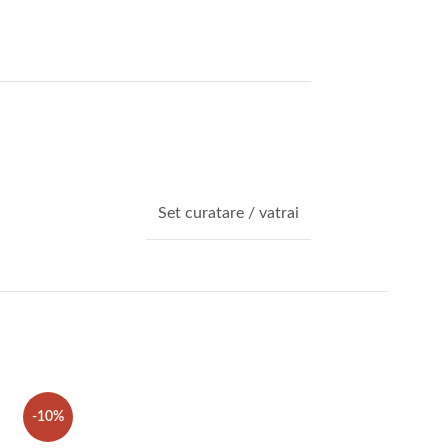
Set curatare / vatrai
-10%
-10%