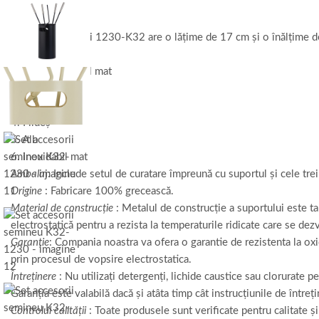
Setul de accesorii 1230-K32 are o lățime de 17 cm și o înălțime d
Culori:
1. Negru / Nichel mat
2. Rugina antică
3. Maro măsline
4. Fildeș
5. Alb
6. Inoxidabil mat
Ambala
j: Include setul de curatare împreună cu suportul și cele trei
Origine
: Fabricare 100% grecească.
Material de construcție
: Metalul de construcție a suportului este ta
electrostatică pentru a rezista la temperaturile ridicate care se de
Garanție
: Compania noastra va ofera o garantie de rezistenta la ox
prin procesul de vopsire electrostatica.
Întreținere
: Nu utilizați detergenți, lichide caustice sau clorurate
Garanția este valabilă dacă și atâta timp cât instrucțiunile de între
Controlul calității
: Toate produsele sunt verificate pentru calitate și