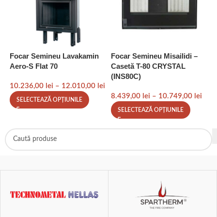
Focar Semineu Lavakamin
Focar Semineu Misailidi –
F
Aero-S Flat 70
Casetă T-80 CRYSTAL
6
(INS80C)
s
10.236,00
lei
–
12.010,00
lei
8.439,00
lei
–
10.749,00
lei
9
SELECTEAZĂ OPȚIUNILE
SELECTEAZĂ OPȚIUNILE