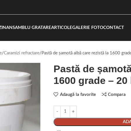
ZIN
ANSAMBLU GRATARE
ARTICOLE
GALERIE FOTO
CONTACT
e
Caramizi refractare
Pastă de șamotă albă care rezistă la 1600 grad
Pastă de șamotă 
1600 grade – 20
Adaugă la favorite
Compara
ADA