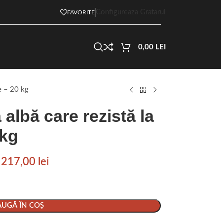
Configureaza Gratarul
FAVORITE
0,00
LEI
e – 20 kg
albă care rezistă la
 kg
217,00
lei
UGĂ ÎN COȘ