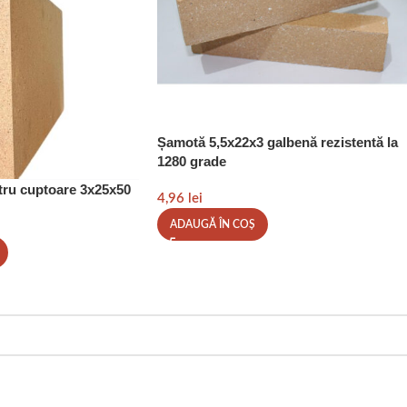
Șamotă 5,5x22x3 galbenă rezistentă la
1280 grade
tru cuptoare 3x25x50
4,96
lei
ADAUGĂ ÎN COȘ