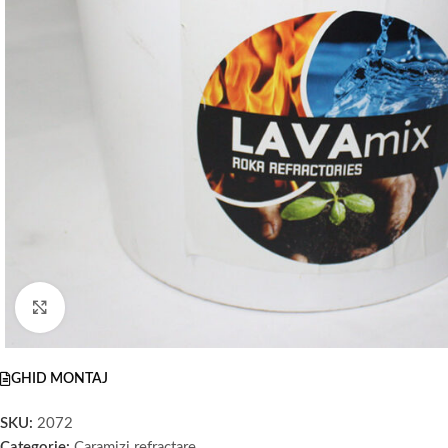
Faceți click pentru a mări
GHID MONTAJ
SKU:
2072
Categorie:
Caramizi refractare