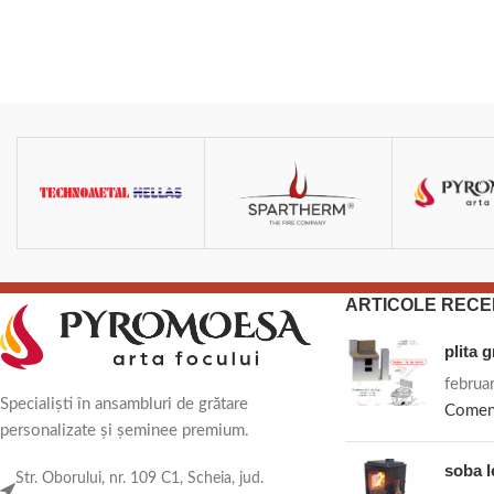
ARTICOLE RECE
plita 
februa
Specialiști în ansambluri de grătare
Comen
personalizate și șeminee premium.
soba 
Str. Oborului, nr. 109 C1, Scheia, jud.