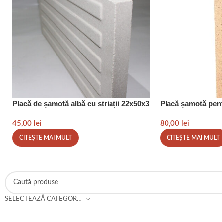
Placă de șamotă albă cu striații 22x50x3
Placă șamotă pen
45,00
lei
80,00
lei
CITEȘTE MAI MULT
CITEȘTE MAI MULT
SELECTEAZĂ CATEGORIA