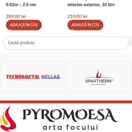
0.61m – 2.5 cm
interior-exterior, 10 litri
c
289,00
lei
210,00
lei
3
ADAUGĂ ÎN COȘ
ADAUGĂ ÎN COȘ