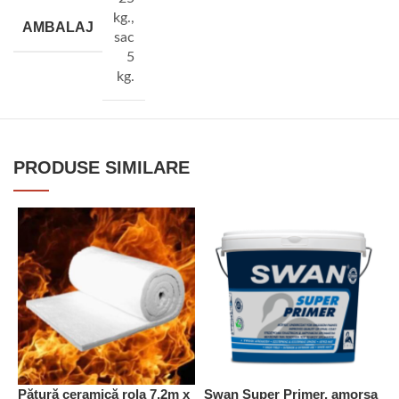
kg.
,
AMBALAJ
sac
5
kg.
PRODUSE SIMILARE
Pătură ceramică rola 7.2m x
Swan Super Primer, amorsa
P