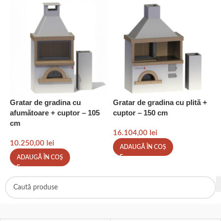
Gratar de gradina cu
Gratar de gradina cu plită +
C
afumătoare + cuptor – 105
cuptor – 150 cm
c
cm
16.104,00
lei
6
10.250,00
lei
ADAUGĂ ÎN COȘ
ADAUGĂ ÎN COȘ