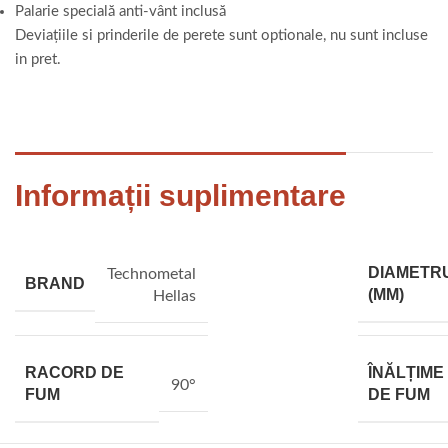
Palarie specială anti-vânt inclusă
Deviațiile si prinderile de perete sunt optionale, nu sunt incluse
in pret.
Informații suplimentare
DIAMETR
Technometal
BRAND
(MM)
Hellas
RACORD DE
ÎNĂLȚIME
90°
FUM
DE FUM