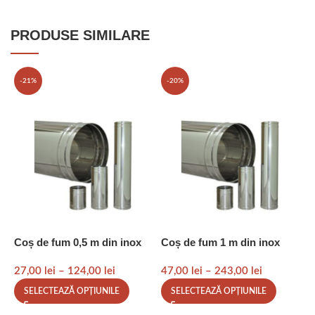
PRODUSE SIMILARE
-21%
-20%
Coș de fum 0,5 m din inox
Coș de fum 1 m din inox
C
i
27,00
lei
–
124,00
lei
47,00
lei
–
243,00
lei
0
SELECTEAZĂ OPȚIUNILE
SELECTEAZĂ OPȚIUNILE
2