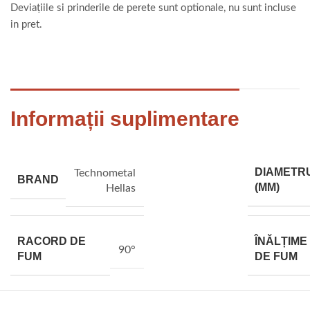
Deviațiile si prinderile de perete sunt optionale, nu sunt incluse
in pret.
Informații suplimentare
DIAMETR
Technometal
BRAND
(MM)
Hellas
RACORD DE
ÎNĂLȚIME
90°
FUM
DE FUM