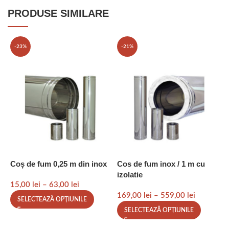
PRODUSE SIMILARE
-23%
-21%
Coș de fum 0,25 m din inox
Cos de fum inox / 1 m cu
M
izolatie
15,00
lei
–
63,00
lei
2
169,00
lei
–
559,00
lei
SELECTEAZĂ OPȚIUNILE
SELECTEAZĂ OPȚIUNILE