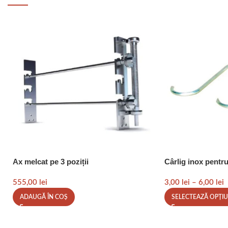
Ax melcat pe 3 poziții
Cârlig inox pentr
555,00
lei
3,00
lei
–
6,00
lei
ADAUGĂ ÎN COȘ
SELECTEAZĂ OPȚIU