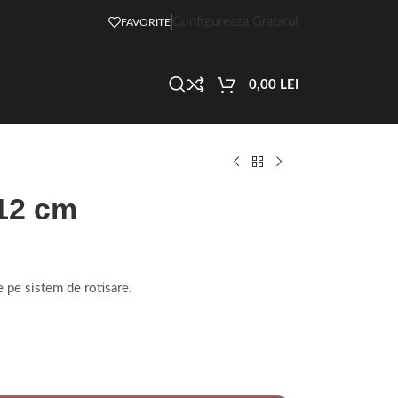
Configureaza Gratarul
FAVORITE
0,00
LEI
12 cm
e pe sistem de rotisare.