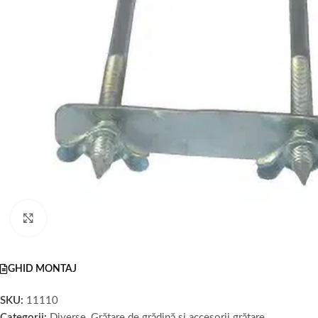
Faceți click pentru a mări
GHID MONTAJ
SKU:
11110
Categorii:
Diverse
,
Grătare de grădină și accesorii grătare