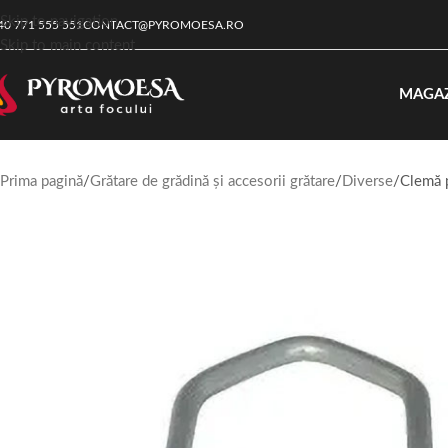
Skip to navigation
40 771 555 551
CONTACT@PYROMOESA.RO
Skip to main content
MAGA
Prima pagină
Grătare de grădină și accesorii grătare
Diverse
Clemă 