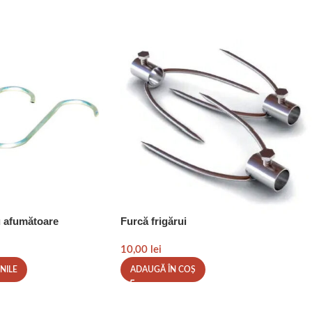
u afumătoare
Furcă frigărui
10,00
lei
NILE
ADAUGĂ ÎN COȘ