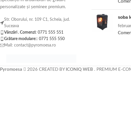
Comen
personalizate și șeminee premium.
soba 
Str. Oborului, nr. 109 C1, Scheia, jud.
februa
Suceava
Vânzări . Comenzi:
0771 555 551
Comen
Grătare modulare::
0771 555 550
Mail: contact@pyromoesa.ro
Pyromoesa
2026 CREATED BY
ICONIQ WEB
. PREMIUM E-CO