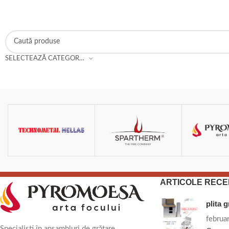
SELECTEAZĂ CATEGORIA
ARTICOLE RECE
plita 
februa
Specialiști în ansambluri de grătare