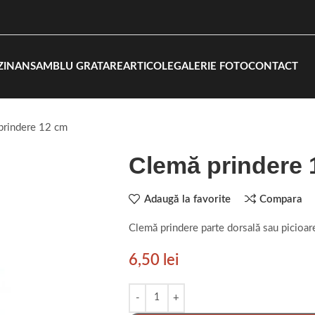
ZIN
ANSAMBLU GRATARE
ARTICOLE
GALERIE FOTO
CONTACT
prindere 12 cm
Clemă prindere 
Adaugă la favorite
Compara
Clemă prindere parte dorsală sau picioar
6,50
lei