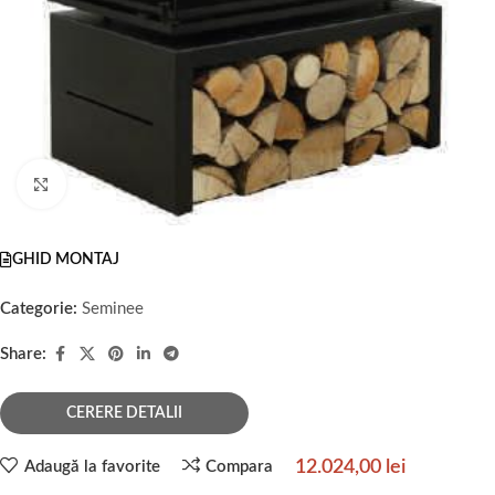
Faceți click pentru a mări
GHID MONTAJ
Categorie:
Seminee
Share:
CERERE DETALII
12.024,00
lei
Adaugă la favorite
Compara