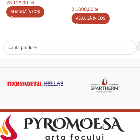
23.123,00
lei
A
21.008,00
lei
ADAUGĂ ÎN COȘ
ADAUGĂ ÎN COȘ
2