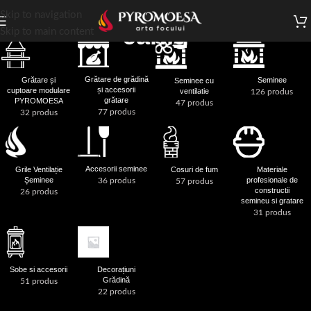
Skip to navigation
carlig
Skip to main content
Grătare de grădină
Grătare și
Seminee
Seminee cu
și accesorii
cuptoare modulare
ventilatie
126 produs
grătare
PYROMOESA
47 produs
77 produs
32 produs
Accesorii seminee
Cosuri de fum
Materiale
Grile Ventilație
profesionale de
Șeminee
36 produs
57 produs
constructii
26 produs
semineu si gratare
31 produs
Sobe si accesorii
Decorațiuni
Grădină
51 produs
22 produs