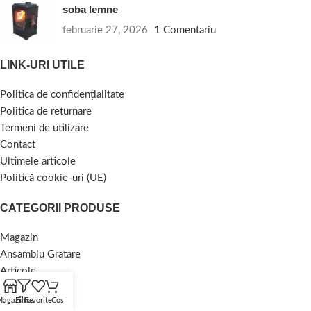
soba lemne
februarie 27, 2026
1 Comentariu
LINK-URI UTILE
Politica de confidențialitate
Politica de returnare
Termeni de utilizare
Contact
Ultimele articole
Politică cookie-uri (UE)
CATEGORII PRODUSE
Magazin
Ansamblu Gratare
Articole
Galerie Foto
agazin
Filtre
Favorite
Coș
Contact