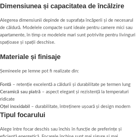
Dimensiunea și capacitatea de încălzire
Alegerea dimensiunii depinde de suprafața încăperii și de necesarul
de căldură. Modelele compacte sunt ideale pentru camere mici sau
apartamente, în timp ce modelele mari sunt potrivite pentru livinguri
spațioase și spații deschise.
Materiale și finisaje
Șemineele pe lemne pot fi realizate din:
Fontă
– retenție excelentă a căldurii și durabilitate pe termen lung
Ceramică sau piatră
– aspect elegant și rezistență la temperaturi
ridicate
Oțel inoxidabil
– durabilitate, întreținere ușoară și design modern
Tipul focarului
Alege între focar deschis sau închis în funcție de preferințe și
eficiență energetică. Focarele închise sunt mai sigure și mai