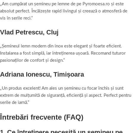
„Am cumpărat un șemineu pe lemne de pe Pyromoesa.ro și este
absolut perfect. Încălzește rapid livingul și creează o atmosferă de
vis în serile reci.”
Vlad Petrescu, Cluj
„Șemineul lemn modern din inox este elegant și foarte eficient.
Instalarea a fost simplă, iar întreținerea ușoară. Recomand tuturor
pasionaților de confort și design.”
Adriana Ionescu, Timișoara
„Un produs excelent! Am ales un șemineu cu focar închis și sunt
extrem de mulțumită de siguranță, eficiență și aspect. Perfect pentru
serile de iarnă.”
Întrebări frecvente (FAQ)
1. Ce întreținere necesită un șemineu pe