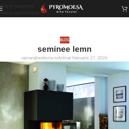
Skip to navigation
Skip to main content
Articole
Acasă
Blog
BLOG
seminee lemn
razvan@weboria.ro
Activat februarie 27, 2026