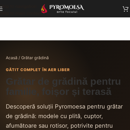
Skip to navigation
Skip to main content
gratar gradina
Acasă
gratar gradina
Acasă / Grătar grădină
GĂTIT COMPLET ÎN AER LIBER
Grătar de grădină pentru
familie, foișor și terasă
Descoperă soluții Pyromoesa pentru grătar
de grădină: modele cu plită, cuptor,
afumătoare sau rotisor, potrivite pentru